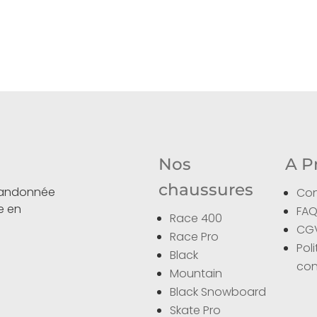
Nos
A P
chaussures
 randonnée
Con
ce en
FA
Race 400
CG
Race Pro
Pol
Black
con
Mountain
Black Snowboard
Skate Pro