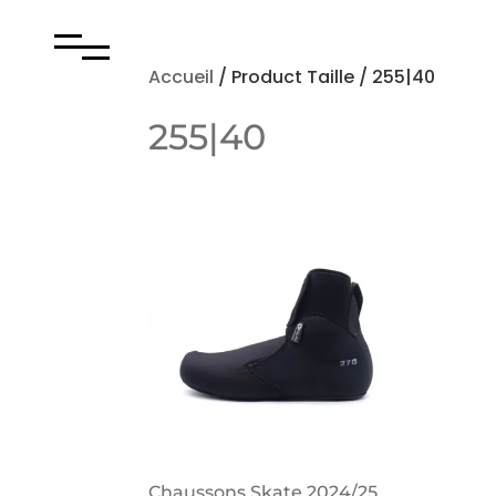
Accueil
/ Product Taille / 255|40
255|40
Chaussons Skate 2024/25