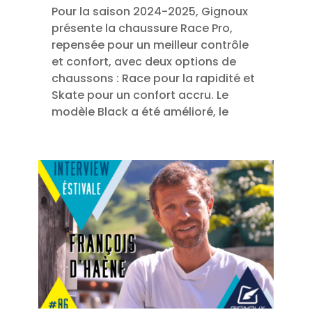
Pour la saison 2024-2025, Gignoux
présente la chaussure Race Pro,
repensée pour un meilleur contrôle
et confort, avec deux options de
chaussons : Race pour la rapidité et
Skate pour un confort accru. Le
modèle Black a été amélioré, le
rendant adapté à la fois pour la
compétition et les sorties en
montagne. Ces mises à jour
améliorent la performance des
passionnés de ski de randonnée.
lire plus