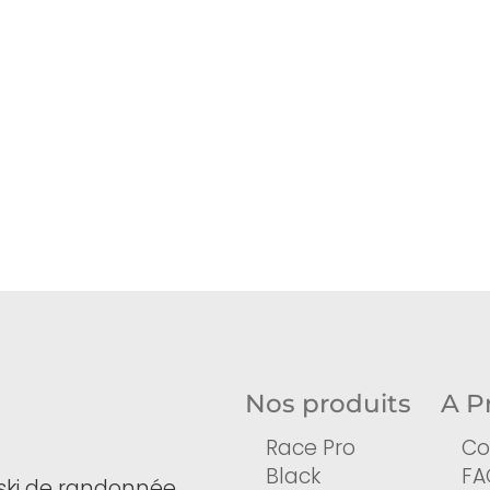
Nos produits
A P
Race Pro
Co
Black
FA
ski de randonnée