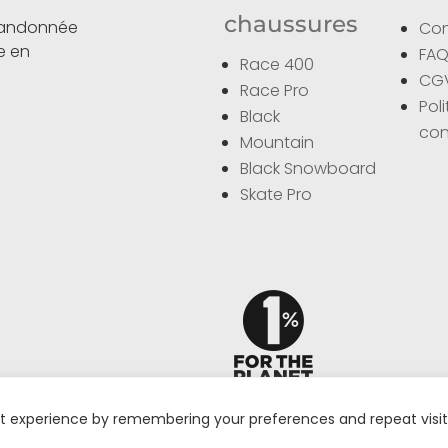
chaussures
 randonnée
Con
ce en
FA
Race 400
CG
Race Pro
Pol
Black
con
Mountain
Black Snowboard
Skate Pro
t experience by remembering your preferences and repeat visits.