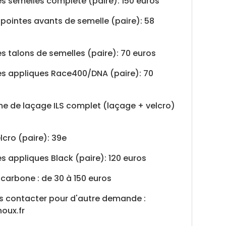
 semelles complète (paire): 150 euros
pointes avants de semelle (paire): 58
 talons de semelles (paire): 70 euros
s appliques Race400/DNA (paire): 70
me de laçage ILS complet (laçage + velcro)
cro (paire): 39e
 appliques Black (paire): 120 euros
 carbone : de 30 à 150 euros
us contacter pour d'autre demande :
oux.fr