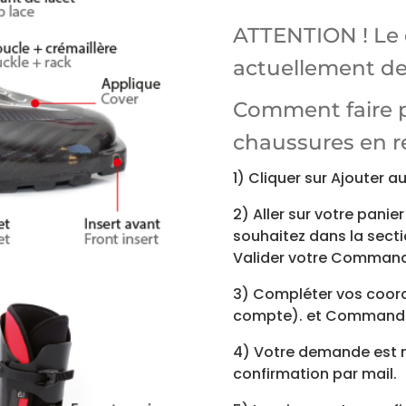
de
ATTENTION ! Le d
retour
actuellement de
Comment faire 
chaussures en ré
1) Cliquer sur Ajouter 
2) Aller sur votre panie
souhaitez dans la sect
Valider votre Comman
3) Compléter vos coor
compte). et Command
4) Votre demande est m
confirmation par mail.