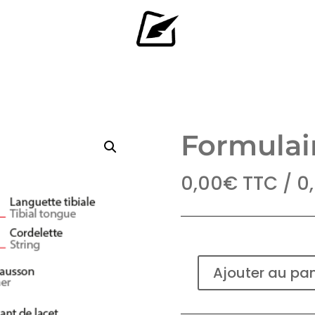
Formulai
0,00
€
TTC /
0
Ajouter au pan
quantité
de
Formulaire