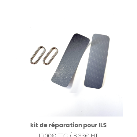
kit de réparation pour ILS
10,00
€
TTC /
8,33
€
HT