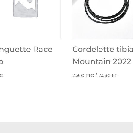
nguette Race
Cordelette tibi
o
Mountain 2022
€
2,50
€
TTC /
2,08
€
HT