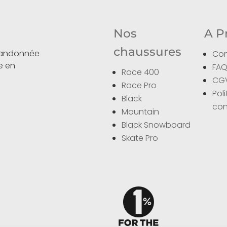
Nos
A P
chaussures
 randonnée
Con
ce en
FA
Race 400
CG
Race Pro
Pol
Black
con
Mountain
Black Snowboard
Skate Pro