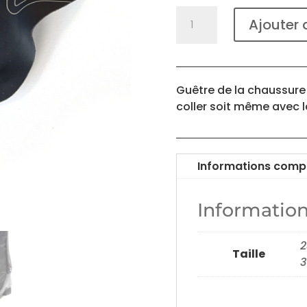
quantité
Ajouter 
de
Appliques
Black
Guêtre de la chaussure 
coller soit même avec l
Informations comp
Informatio
2
Taille