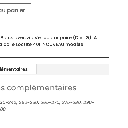
au panier
Black avec zip Vendu par paire (D et G). A
a colle Loctite 401. NOUVEAU modèle !
lémentaires
ns complémentaires
30-240
,
250-260
,
265-270
,
275-280
,
290-
300