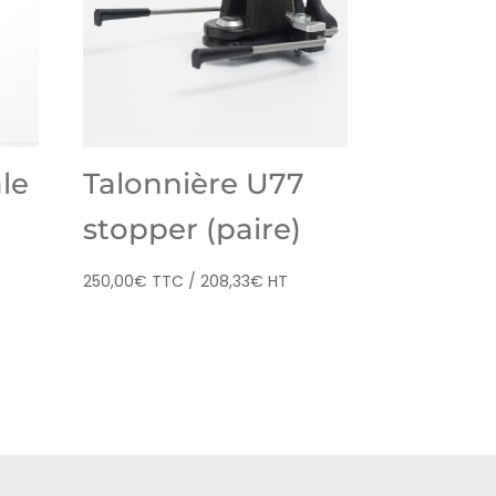
ale
Talonnière U77
stopper (paire)
250,00
€
TTC /
208,33
€
HT