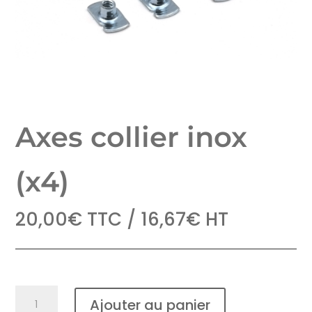
Axes collier inox
(x4)
20,00
€
TTC /
16,67
€
HT
quantité
Ajouter au panier
de