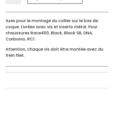
Axes
collier
inox
Axes pour le montage du collier sur le bas de
(x4)
coque. Livrées avec vis et inserts métal. Pour
chaussures Race400, Black, Black SB, DNA,
Carbonio, RC1.
Attention, chaque vis doit être montée avec du
frein filet.