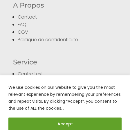
A Propos
Contact
FAQ
CGV
Politique de confidentialité
Service
Centre test
Formulaire de retour
We use cookies on our website to give you the most
Enregistrer son produit
relevant experience by remembering your preferences
Tuto
and repeat visits. By clicking “Accept”, you consent to
the use of ALL the cookies. .
Accept