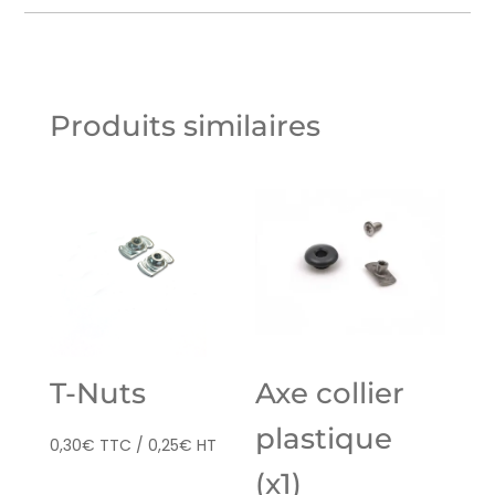
Produits similaires
T-Nuts
Axe collier
plastique
0,30
€
TTC /
0,25
€
HT
(x1)