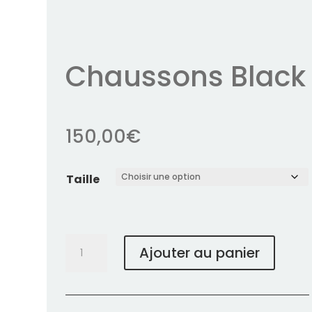
Chaussons Black
150,00
€
Taille
quantité
Ajouter au panier
de
Chaussons
Black