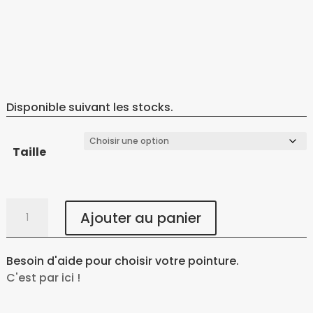
Disponible suivant les stocks.
Taille
quantité
Ajouter au panier
de
Race
Pro
Besoin d'aide pour choisir votre pointure.
2022
C'est par ici !