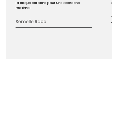
la coque carbone pour une accroche
chev
maximal.
Ch
Semelle Race