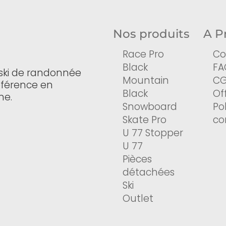
Nos produits
A P
Race Pro
Co
Black
FA
ski de randonnée
Mountain
C
référence en
Black
Of
ne.
Snowboard
Po
Skate Pro
co
U 77 Stopper
U 77
Pièces
détachées
Ski
Outlet