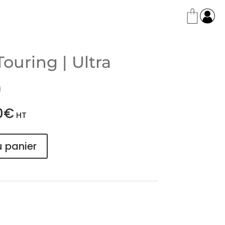
Touring | Ultra
)
0
€
HT
u panier