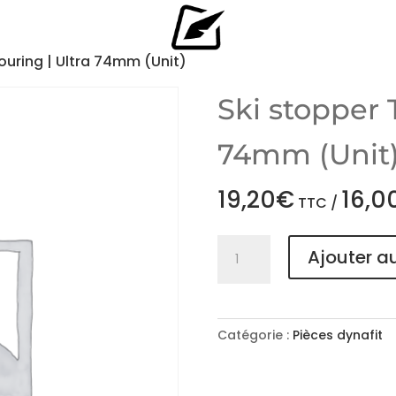
ouring | Ultra 74mm (Unit)
Ski stopper 
74mm (Unit
19,20
€
16,0
TTC /
quantité
Ajouter a
de
Ski
stopper
Touring
Catégorie :
Pièces dynafit
|
Ultra
74mm