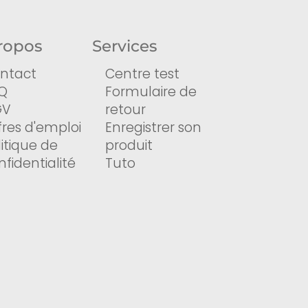
ropos
Services
ntact
Centre test
Q
Formulaire de
GV
retour
fres d'emploi
Enregistrer son
litique de
produit
nfidentialité
Tuto