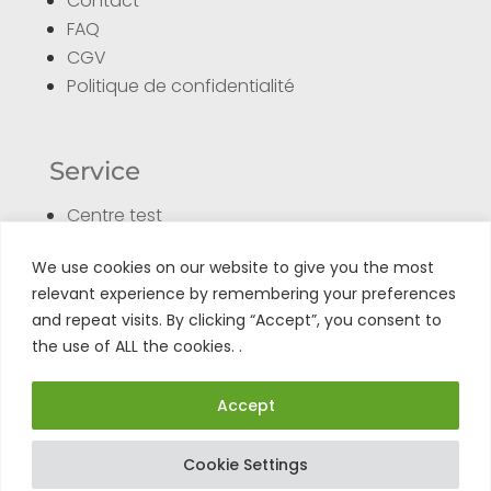
Contact
FAQ
CGV
Politique de confidentialité
Service
Centre test
Formulaire de retour
We use cookies on our website to give you the most
Enregistrer son produit
relevant experience by remembering your preferences
Tuto
and repeat visits. By clicking “Accept”, you consent to
the use of ALL the cookies. .
Accept
Cookie Settings