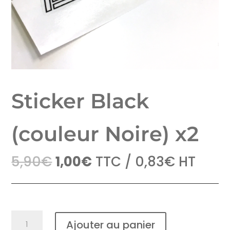
Sticker Black
(couleur Noire) x2
Le
Le
5,90
€
1,00
€
TTC /
0,83
€
HT
prix
prix
initial
actuel
était :
est :
5,90€.
1,00€.
quantité
Ajouter au panier
de