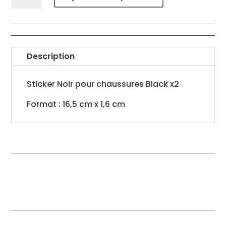
Sticker
Black
(couleur
Noire)
Description
x2
Sticker Noir pour chaussures Black x2
Format : 16,5 cm x 1,6 cm