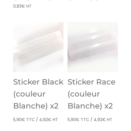
prix
prix
0,83
€
HT
initial
actuel
était :
est :
5,90€.
1,00€.
Sticker Black
Sticker Race
(couleur
(couleur
Blanche) x2
Blanche) x2
5,90
€
TTC /
4,92
€
HT
5,90
€
TTC /
4,92
€
HT