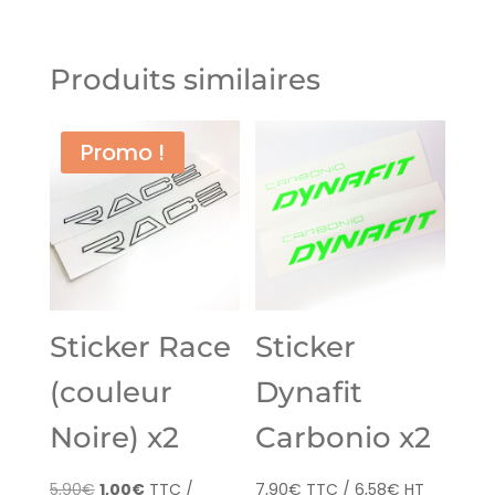
Produits similaires
Promo !
Sticker Race
Sticker
(couleur
Dynafit
Noire) x2
Carbonio x2
Le
Le
5,90
€
1,00
€
TTC /
7,90
€
TTC /
6,58
€
HT