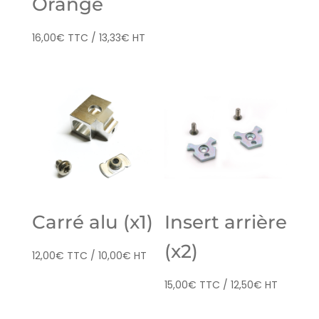
Orange
16,00
€
TTC /
13,33
€
HT
Carré alu (x1)
Insert arrière
(x2)
12,00
€
TTC /
10,00
€
HT
15,00
€
TTC /
12,50
€
HT