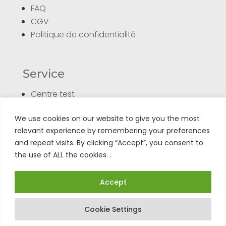
FAQ
CGV
Politique de confidentialité
Service
Centre test
Formulaire de retour
We use cookies on our website to give you the most
Enregistrer son produit
relevant experience by remembering your preferences
Tuto
and repeat visits. By clicking “Accept”, you consent to
the use of ALL the cookies. .
Accept
Cookie Settings