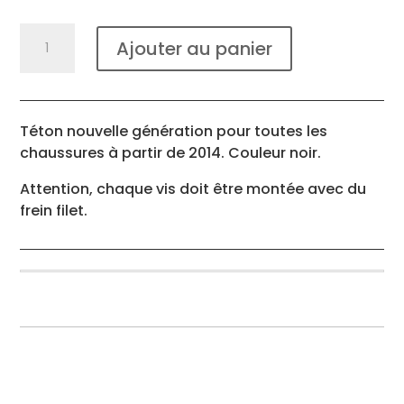
quantité
Ajouter au panier
de
Téton
de
verrouillage
Téton nouvelle génération pour toutes les
2023
chaussures à partir de 2014. Couleur noir.
Noir
Attention, chaque vis doit être montée avec du
frein filet.