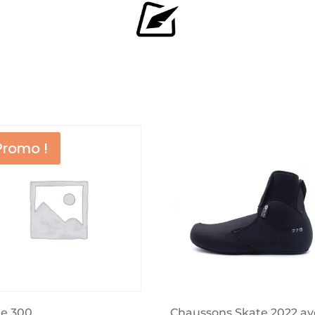
Promo !
te 300
Chaussons Skate 2022 av