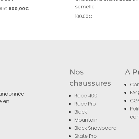
semelle
Le
Le
00
€
800,00
€
prix
prix
100,00
€
initial
actuel
était :
est :
900,00€.
800,00€.
Nos
A P
chaussures
Con
FA
 randonnée
Race 400
CG
ce en
Race Pro
Pol
Black
con
Mountain
Black Snowboard
Skate Pro