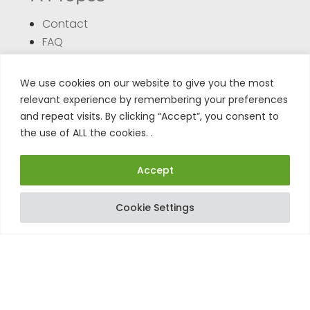
Contact
FAQ
CGV
Politique de confidentialité
We use cookies on our website to give you the most
relevant experience by remembering your preferences
and repeat visits. By clicking “Accept”, you consent to
Service
the use of ALL the cookies. .
Centre test
Accept
Formulaire de retour
Enregistrer son produit
Cookie Settings
Tuto