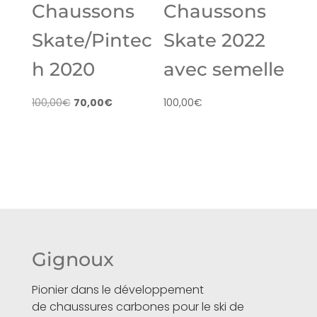
Chaussons
Chaussons
Skate/Pintec
Skate 2022
h 2020
avec semelle
Le
Le
100,00
€
70,00
€
100,00
€
prix
prix
initial
actuel
était :
est :
100,00€.
70,00€.
Gignoux
Pionier dans le développement
de chaussures carbones pour le ski de