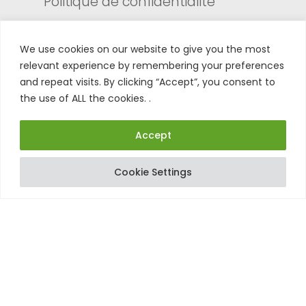
Politique de confidentialité
We use cookies on our website to give you the most
Services
relevant experience by remembering your preferences
and repeat visits. By clicking “Accept”, you consent to
Centre test
the use of ALL the cookies. .
Formulaire de retour
Enregistrer son produit
Accept
Tuto
Cookie Settings