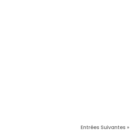
One Day At GignouxDans les coulisses de
l'entreprise Gignoux avec Brice et Colin:
un bureau a ciel ouvert Fabrication et
conception des chaussures...
Entrées Suivantes »